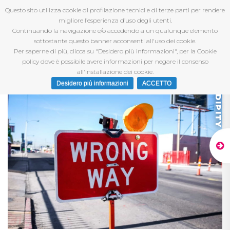
Questo sito utilizza cookie di profilazione tecnici e di terze parti per rendere
migliore l’esperienza d’uso degli utenti.
Continuando la navigazione e/o accedendo a un qualunque elemento
sottostante questo banner acconsenti all'uso dei cookie.
Per saperne di più, clicca su "Desidero più informazioni", per la Cookie
policy dove è possibile avere informazioni per negare il consenso
all'installazione dei cookie.
Desidero più informazioni
ACCETTO