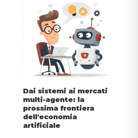
Dai sistemi ai mercati
multi-agente: la
prossima frontiera
dell'economia
artificiale