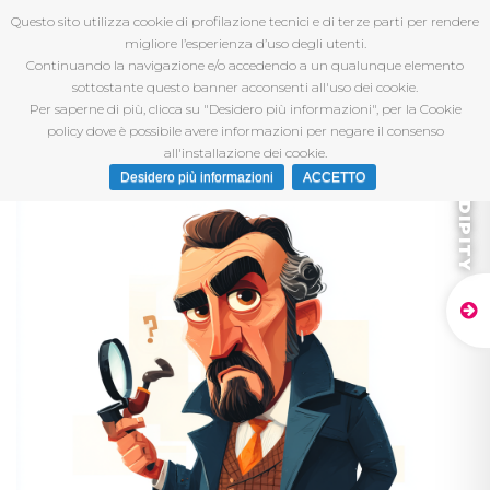
Questo sito utilizza cookie di profilazione tecnici e di terze parti per rendere
migliore l’esperienza d’uso degli utenti.
Continuando la navigazione e/o accedendo a un qualunque elemento
sottostante questo banner acconsenti all'uso dei cookie.
Per saperne di più, clicca su "Desidero più informazioni", per la Cookie
policy dove è possibile avere informazioni per negare il consenso
all'installazione dei cookie.
Desidero più informazioni
ACCETTO