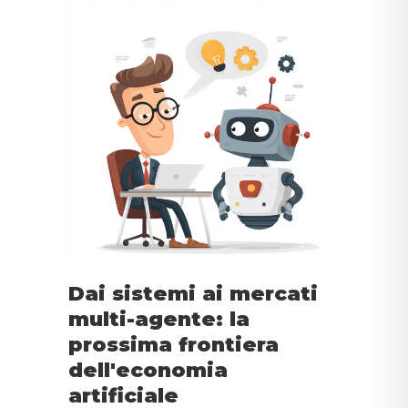
Dai sistemi ai mercati
multi-agente: la
prossima frontiera
dell'economia
artificiale